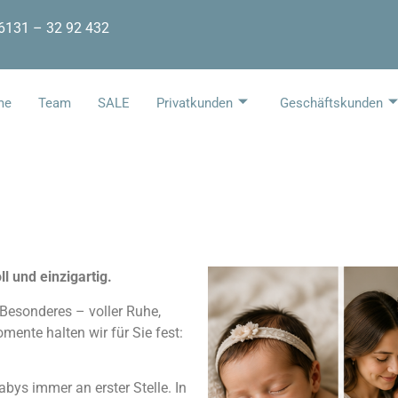
 6131 – 32 92 432
me
Team
SALE
Privatkunden
Geschäftskunden
l und einzigartig.
Besonderes – voller Ruhe,
ente halten wir für Sie fest:
bys immer an erster Stelle. In